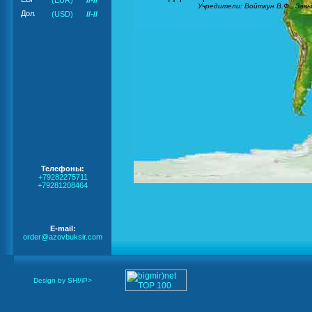
(EUR)
//-//
Учредители: Войткун В.Ф., Завь
(USD)
//-//
Телефоны:
+79282275711
+79281208464
E-mail:
order@azovbuksir.com
Design by SH!/iP>