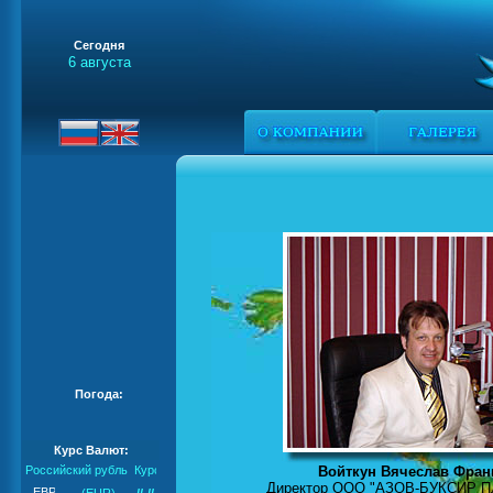
Сегодня
6 августа
Погода:
Курс Валют:
Войткун Вячеслав Фран
Российский рубль
Директор ООО "АЗОВ-БУКСИР П