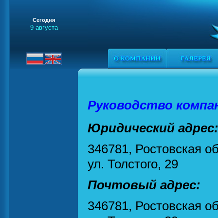
Сегодня
9 августа
Руководство компа
Юридический адрес
346781, Ростовская обл
ул. Толстого, 29
Почтовый адрес:
346781, Ростовская обл