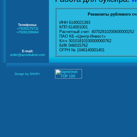
Реквизиты рублевого сч
ИНН 6140021393
Телефоны:
КПП 614001001
+79282275711
Расчетный счет: 40702810200600000252
+79281208464
ПАО КБ «Центр-Инвест»
К/сч 30101810100000000762
БИК 046015762
ОГРН № 1046140001401
E-mail:
order@azovbuksir.com
Design by SH!/iP>