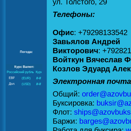
ул. Толстого, 29
Телефоны:
Офис
:
+79298133542
Завьялов Андрей
Викторович
: +79282
Погода:
Войткун Вячеслав 
Козлов Эдуард Але
Курс Валют:
Российский рубль
(EUR)
//-//
Электронная почта
(USD)
//-//
Общий:
order@azovbu
Буксировка:
buksir@az
Флот:
ships@azovbuks
Баржи:
barges@azovbu
Работа для буксира:
w